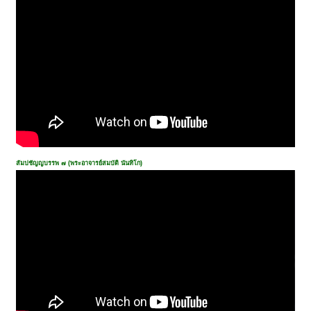
สัมปชัญญบรรพ ๗ (พระอาจารย์สมบัติ นันทิโก)