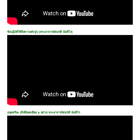
ข้อปฏิบัติให้ถึงความดับรูป (พระอาจารย์สมบัติ นันทิโก)
อนุตตริยะ (สิ่งที่ยอดเยี่ยม ๖ อย่าง) พระอาจารย์สมบัติ นันทิโก