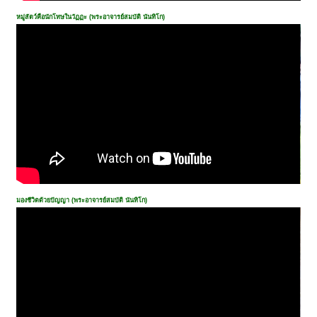
หมู่สัตว์คือนักโทษในวัฏฏะ (พระอาจารย์สมบัติ นันทิโก)
มองชีวิตด้วยปัญญา (พระอาจารย์สมบัติ นันทิโก)