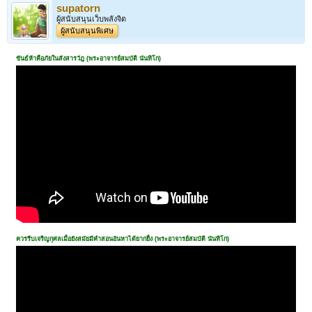
supatorn
ผู้สนับสนุนเว็บพลังจิต
ผู้สนับสนุนพิเศษ
ขันธ์ห้าคือภัยในสังสารวัฎ (พระอาจารย์สมบัติ นันทิโก)
ควรรีบเจริญกุศลเมื่อยังสมัยมีคำสอนอันหาได้ยากยื่ง (พระอาจารย์สมบัติ นันทิโก)