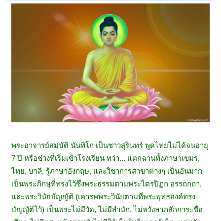
พระอาจารย์สมบัติ นันทิโก เป็นชาวสุรินทร์ พูดไทยไม่ได้จนอายุ
7 ปี หรือช่วงที่เริ่มเข้าโรงเรียน ทว่า... แตกฉานทั้งภาษาเขมร,
ไทย, บาลี, รู้ภาษาอังกฤษ, และวิชาการสาขาต่างๆ เป็นอันมาก
เป็นพระภิกษุที่ทรงไว้ซึ่งพระธรรมตามพระไตรปิฏก อรรถกถา,
และพระวินัยบัญญัติ (เคารพพระวินัยตามที่พระพุทธองค์ทรง
บัญญัติไว้) เป็นพระไม่มีวัด, ไม่มีสำนัก, ไม่หวังลาภสักการะชื่อ