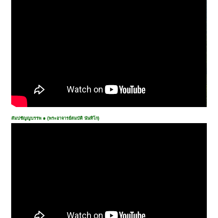
สัมปชัญญบรรพ ๑ (พระอาจารย์สมบัติ นันทิโก)