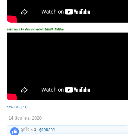
กาย เวทนา จิต ธัมม (พระอาจารย์สมบัติ นันทิโก)
รัตนะนาถะ (R T)
14 สิงหาคม 2020
ถูกใจ x
1
ดูรายการ