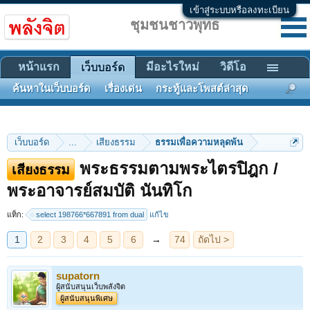
เข้าสู่ระบบหรือลงทะเบียน
ชุมชนชาวพุทธ
หน้าแรก
มีอะไรใหม่
วิดีโอ
เว็บบอร์ด
ค้นหาในเว็บบอร์ด
เรื่องเด่น
กระทู้และโพสต์ล่าสุด
เว็บบอร์ด
...
เสียงธรรม
ธรรมเพื่อความหลุดพ้น
พระธรรมตามพระไตรปิฎก /
เสียงธรรม
1
2
3
4
5
6
→
74
ถัดไป >
พระอาจารย์สมบัติ นันทิโก
แท็ก:
select 198766*667891 from dual
แก้ไข
supatorn
ผู้สนับสนุนเว็บพลังจิต
ผู้สนับสนุนพิเศษ