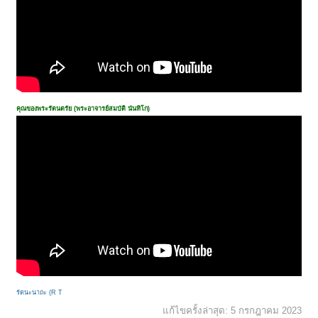
คุณของพระรัตนตรัย (พระอาจารย์สมบัติ นันทิโก)
รัตนะนาถะ (R T
แก้ไขครั้งล่าสุด:
5 กรกฎาคม 2023