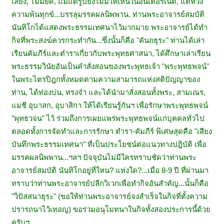
เสียง, ไม่มียศ, แม้แต่รูปยังไม่มีให้เห็นในอินเตอร์เน็ต, แต่หวัง
ความพ้นทุกข์...บรรลุมรรคผลนิพพาน. ท่านพระอาจารย์สมบัติ
นันทิโกได้แสดงพระธรรมเทศนาไว้มากมาย พระอาจารย์ได้ทำ
กิจที่พระสงฆ์ควรกระทำกัน...ซึ่งนั้นก็คือ "คันถธุระ" ท่านได้เล่า
เรียนคัมภีร์และตำราเกี่ยวกับพระพุทธศาสนา, ได้ศึกษาเล่าเรียน
พระธรรมวินัยอันเป็นคำสั่งสอนของพระพุทธเจ้า "พระพุทธพจน์"
ในพระไตรปิฎกทั้งหมดตามความสามารถแห่งสติปัญญาของ
ท่าน, ได้ท่องบ่น, ทรงจำ และได้นำมาสั่งสอนทั้งพระ, สามเณร,
แม่ชี อุบาสก, อุบาสิกา ให้ได้เรียนรู้กันฯ เพื่อรักษาพระพุทธพจน์
"พุทธวจน" ไว้ ร่วมถึงการเผยแพร่พระพุทธพจน์แก่บุคคลทั่วไป
ตลอดทั้งการจัดทำและการรักษา ตำรา-คัมภีร์ พิเศษสุดคือ "เสียง
บันทึกพระธรรมเทศนา" ที่เป็นประโยชน์ต่อแนวทางปฎิบัติ เพื่อ
มรรคผลนิพพาน...ฯลฯ ปัจจุบันไม่มีใครทราบชัดว่าท่านพระ
อาจารย์สมบัติ นันทิโกอยู่ที่ใหน? แห่งใด?...เมื่อ 8-9 ปี ที่ผ่านมา
ทราบว่าท่านพระอาจารย์ปลีกวิเวกเพื่อทำกิจอันสำคัญ...นั้นก็คือ
"วิปัสสนาธุระ" (ขอให้ท่านพระอาจารย์จงสำเร็จในกิจที่ตั้งความ
ปรารถนาไว้เทอญ) ขอร่วมอนุโมทนาในกิจทั้งสองประการนี้ด้วย
ครับฯ