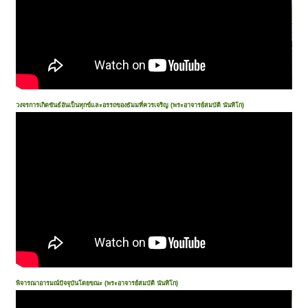
วงจรการเกิดขันธ์อันเป็นทุกข์และอรรถของธัมมที่ควรเจริญ (พระอาจารย์สมบัติ นันทิโก)
พิจารณาอารมณ์ปัจจุบันโดยขณะ (พระอาจารย์สมบัติ นันทิโก)