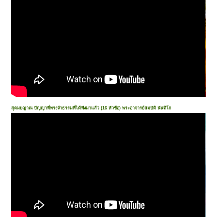
สุตมยญาณ ปัญญาที่ทรงจำธรรมที่ได้ฟังมาแล้ว (16 หัวข้อ) พระอาจารย์สมบัติ นันทิโก