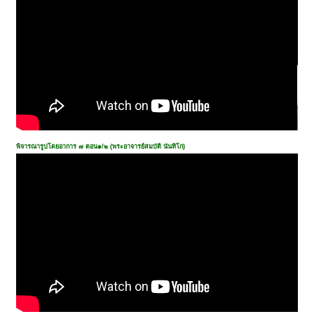
พิจารณารูปโดยอาการ ๗ ตอน๑/๒ (พระอาจารย์สมบัติ นันทิโก)