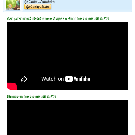
ผู้สนับสนุนเว็บพลังจิต
ผู้สนับสนุนพิเศษ
สังขารุเปกขาญาณเป็นปัจจัยจำแนกพระอริยบุคคล ๗ จำพวก (พระอาจารย์สมบัติ นันทิโก)
อิริยาบถบรรพ (พระอาจารย์สมบัติ นันทิโก)