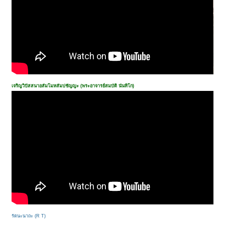
เจริญวิปัสสนาอสัมโมหสัมปชัญญะ (พระอาจารย์สมบัติ นันทิโก)
รัตนะนาถะ (R T)