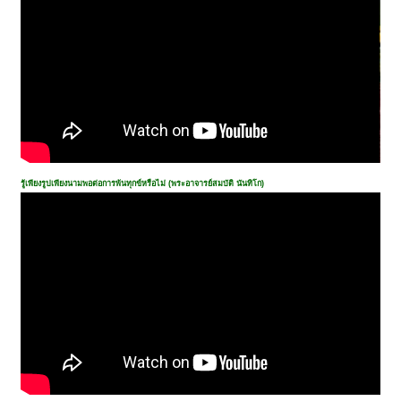
รู้เพียงรูปเพียงนามพอต่อการพ้นทุกข์หรือไม่ (พระอาจารย์สมบัติ นันทิโก)