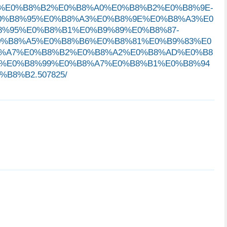
%E0%B8%B2%E0%B8%A0%E0%B8%B2%E0%B8%9E-
0%B8%95%E0%B8%A3%E0%B8%9E%E0%B8%A3%E0
noi
pucca2101
%95%E0%B8%B1%E0%B9%89%E0%B8%87-
0%B8%A5%E0%B8%B6%E0%B8%81%E0%B9%83%E0
8%A7%E0%B8%B2%E0%B8%A2%E0%B8%AD%E0%B8
%E0%B8%99%E0%B8%A7%E0%B8%B1%E0%B8%94
8%B2.507825/
noonei789
noi
ขุนหลวงหาวัด
คำสอนพ่อ