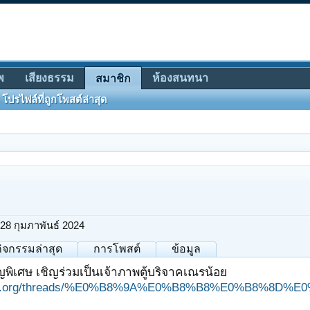
พ
เสียงธรรม
ห้องสนทนา
สมาชิก
โปรไฟล์ที่ถูกโพสต์ล่าสุด
28 กุมภาพันธ์ 2024
กิจกรรมล่าสุด
การโพสต์
ข้อมูล
ญพิเศษ เชิญร่วมเป็นเจ้าภาพตู้บริจาคเณรน้อย
ungjit.org/threads/%E0%B8%9A%E0%B8%B8%E0%B8%