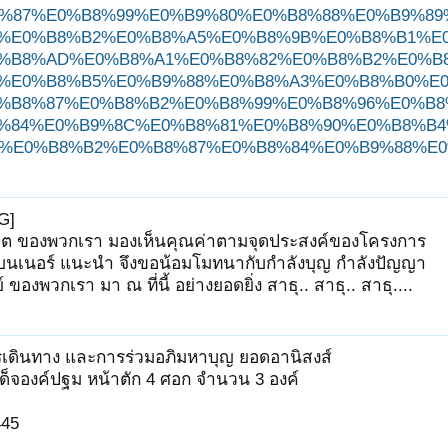
%87%E0%B8%99%E0%B9%80%E0%B8%88%E0%B9%89
%E0%B8%B2%E0%B8%A5%E0%B8%9B%E0%B8%B1%E
%B8%AD%E0%B8%A1%E0%B8%82%E0%B8%B2%E0%B8
%E0%B8%B5%E0%B9%88%E0%B8%A3%E0%B8%B0%E
%B8%87%E0%B8%B2%E0%B8%99%E0%B8%96%E0%B
%84%E0%B9%8C%E0%B8%81%E0%B8%90%E0%B8%B4
%E0%B8%B2%E0%B8%87%E0%B8%84%E0%B9%88%E0%B
G]
จิต ของพวกเรา มองเห็นคุณค่าตามจุดประสงค์ของโครงการ
บนเนอร์ แนะนำ จึงขอน้อมโมทนากับกำลังบุญ กำลังปัญญา
 ของพวกเรา มา ณ ที่นี้ อย่างยอดยิ่ง สาธุ.. สาธุ.. สาธุ....
เดินทาง และการร่วมอภิมหาบุญ ยอดอานิสงส์
ด็จองค์ปฐม หน้าตัก 4 ศอก จำนวน 3 องค์
445