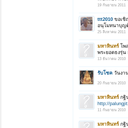
19 กันยายน 2011
หน้า 1 ของ 3
1
2
3
ถัดไป >
ttt2010
ขอเชิ
อนุโมทนาบุญด
25 สิงหาคม 2011
มหาหินทร์
โพส
พระยอดธงรุ่น
13 ธันวาคม 2010
รับโชค
วันงาน
20 กันยายน 2010
มหาหินทร์
กฐิ
http://palung
11 กันยายน 2010
มหาหินทร์
กฐิ