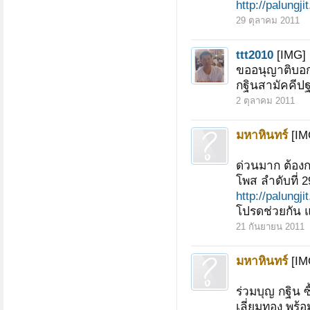
http://palung
29 ตุลาคม 2011
ttt2010
[IMG]
ขออนุญาติบอ
กฐินสามัคคีปฐ
2 ตุลาคม 2011
มหาหินทร์
[IM
ด่วนมาก ต้องกา
โพส ลำดับที่ 
http://palungj
โปรดช่วยกัน แ
21 กันยายน 2011
มหาหินทร์
[IM
ร่วมบุญ กฐิน ซ
เลี่ยมทอง พร้